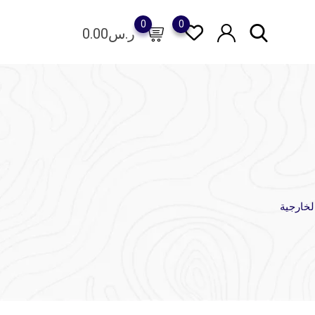
0
0
ر.س
0.00
خارجية