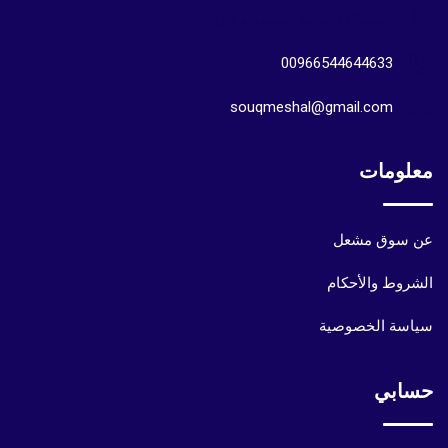
المملكة العربية السعودية الرياض
00966544644633
souqmeshal@gmail.com
معلومات
عن سوق مشعل
الشروط والأحكام
سياسة الخصوصية
حسابي