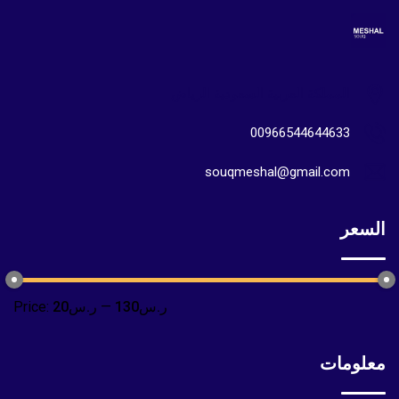
المملكة العربية السعودية الرياض
00966544644633
souqmeshal@gmail.com
السعر
ر.س130
—
ر.س20
Price:
معلومات