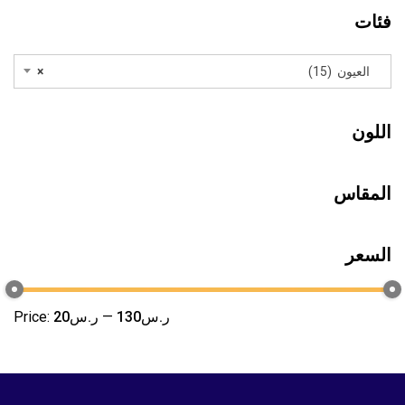
فئات
العيون (15)
×
اللون
المقاس
السعر
ر.س130
—
ر.س20
Price: