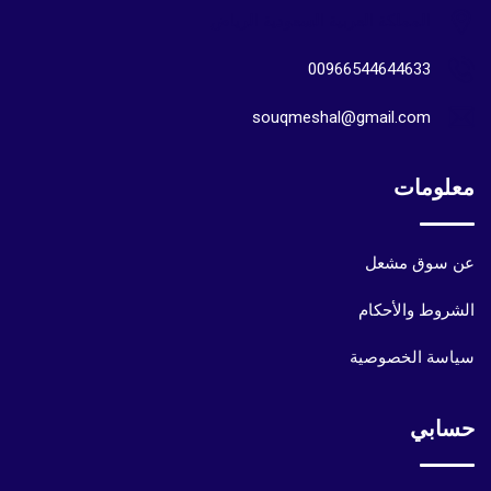
المملكة العربية السعودية الرياض
00966544644633
souqmeshal@gmail.com
معلومات
عن سوق مشعل
الشروط والأحكام
سياسة الخصوصية
حسابي