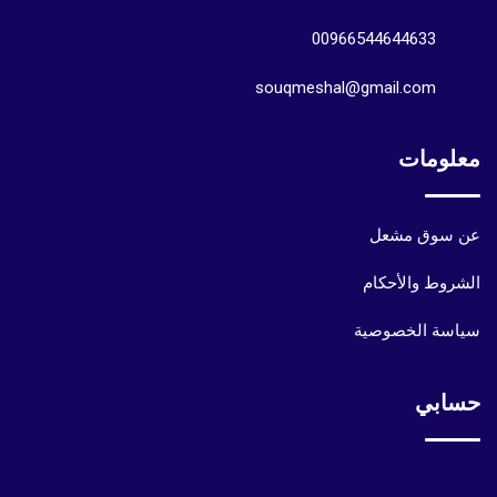
00966544644633
souqmeshal@gmail.com
معلومات
عن سوق مشعل
الشروط والأحكام
سياسة الخصوصية
حسابي
حسابي