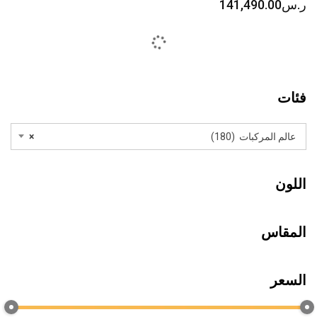
ر.س
141,490.00
فئات
عالم المركبات (180)
×
اللون
المقاس
السعر