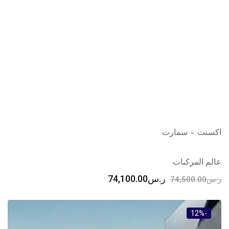
اكسنت – سمارت
عالم المركبات
ر.س
74,100.00
ر.س
74,500.00
-12%