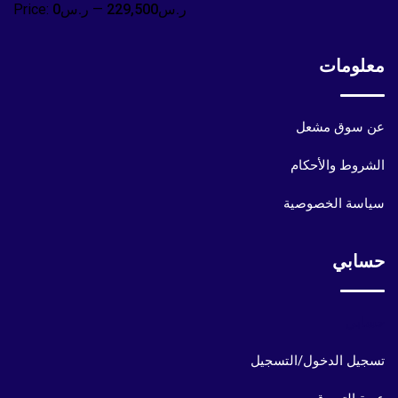
ر.س229,500
—
ر.س0
Price:
معلومات
عن سوق مشعل
الشروط والأحكام
سياسة الخصوصية
حسابي
حسابي
تسجيل الدخول/التسجيل