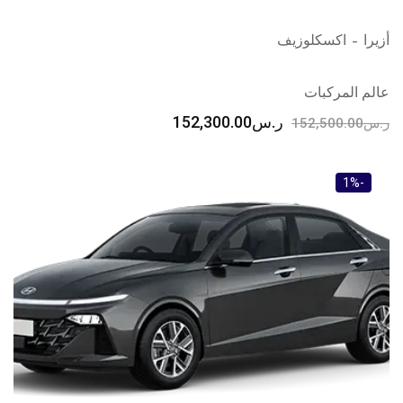
أزيرا – اكسكلوزيف
عالم المركبات
ر.س
152,300.00
ر.س
152,500.00
-1%