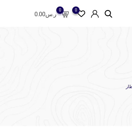
0
0
ر.س
0.00
ار