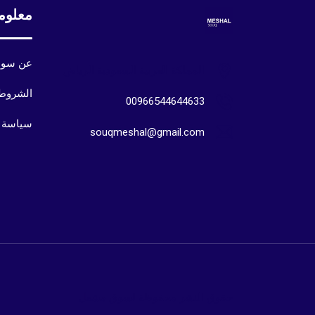
معلوم
عن سوق
المملكة العربية السعودية الرياض
الشروط 
00966544644633
سياسة 
souqmeshal@gmail.com
حقوق النشر محفوظة لسوق مشعل