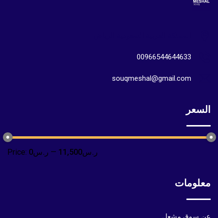
المملكة العربية السعودية الرياض
00966544644633
souqmeshal@gmail.com
السعر
ر.س11,500
—
ر.س0
Price:
معلومات
عن سوق مشعل