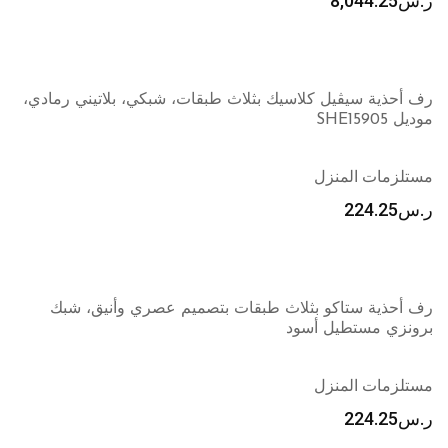
ر.س
8,044.25
رف أحذية سيڤيل كلاسيك بثلاث طبقات، شبكي، بلاتيني رمادي،
موديل SHE15905
مستلزمات المنزل
ر.س
224.25
رف أحذية ستاكو بثلاث طبقات بتصميم عصري وأنيق، شبك
برونزي مستطيل أسود
مستلزمات المنزل
ر.س
224.25