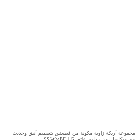
مجموعة أريكة زاوية مكونة من قطعتين بتصميم أنيق وحديث
من ميكاسا، لون رمادي فاتح، SS5424BF LG