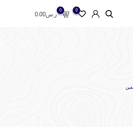
0
0
ر.س
0.00
فين