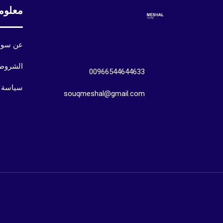
معلوم
عن سوق
المملكة العربية السعودية الرياض
الشروط 
00966544644633
سياسة 
souqmeshal@gmail.com
حقوق النشر محفوظة لسوق مشعل