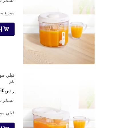
مستلزما
موزع مشر
إ
لتر
ر.س
50
مستلزما
فيلي موز