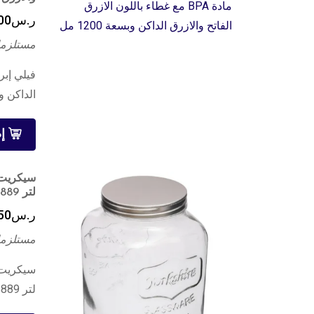
ر.س
00
مستلزما
الداكن وبسعة
إ
لتر 135889
ر.س
50
مستلزما
لتر 135889