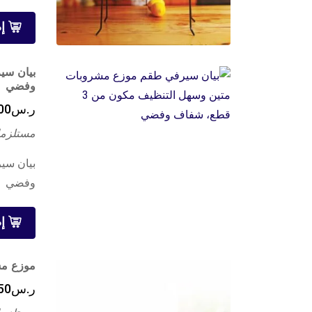
إ
وفضي
ر.س
00
مستلزما
وفضي
إ
موزع مشر
ر.س
50