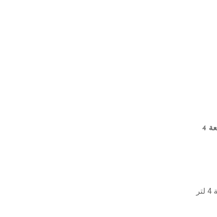
فيلي موزع مشروبات مستطيل الشكل وأنيق ومتين بلون شفاف وأبيض، وبسعة 4
ر