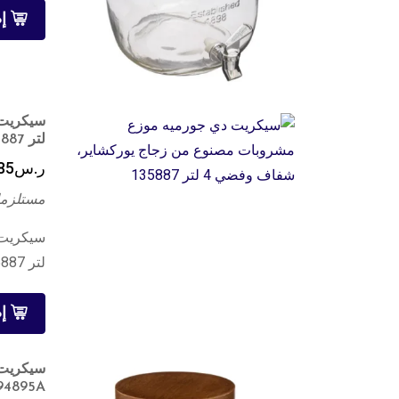
إ
لتر 135887
ر.س
85
مستلزما
لتر 135887
إ
94895A