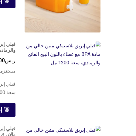
إ
والرمادي، س
ر.س
00
مستلزما
سعة 1200 مل
إ
والازرق ال