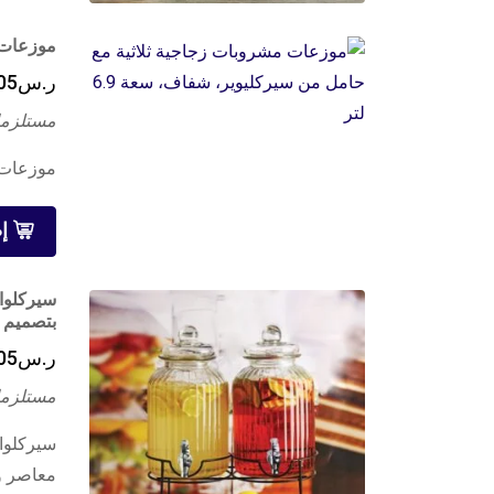
موزعات م
ر.س
05
مستلزما
موزعات م
إ
بتصميم 
ر.س
05
مستلزما
معاصر و