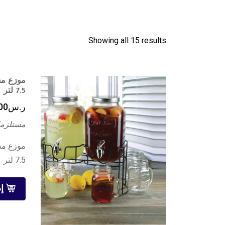
Showing all 15 results
موزع مش
7.5 لتر
ر.س
00
مستلزما
موزع مش
7.5 لتر
إ