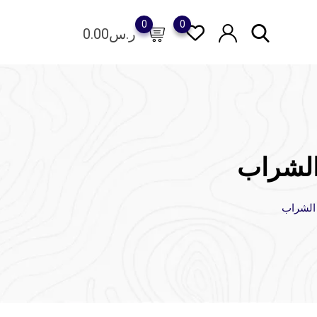
0
0
ر.س
0.00
الشراب
 الشراب