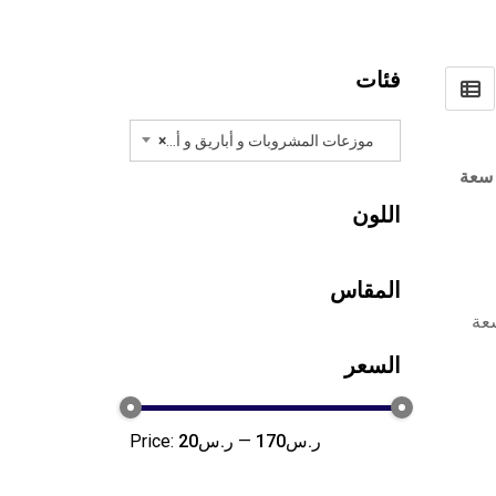
فئات
موزعات المشروبات و أباريق و أواني الشراب (15)
×
 سعة
اللون
المقاس
عة
السعر
ر.س170
—
ر.س20
Price: