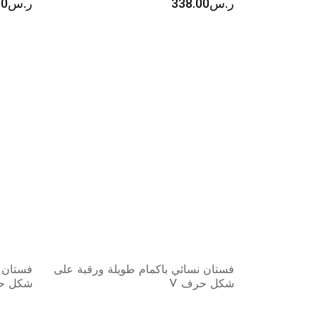
ر.س
338.00
ر.س
00
فستان نسائي باكمام طويلة ورقبة على
فستان ن
شكل حرف V
شكل حر