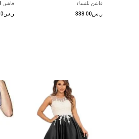
فاشن للنساء
فاشن لل
ر.س
338.00
ر.س
00