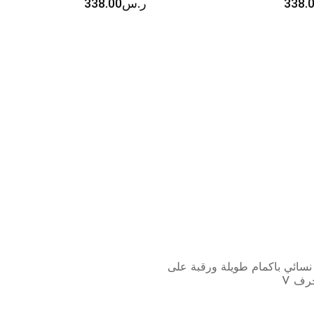
338.
ر.س
338.00
سائي باكمام طويلة ورقبة على
ف V