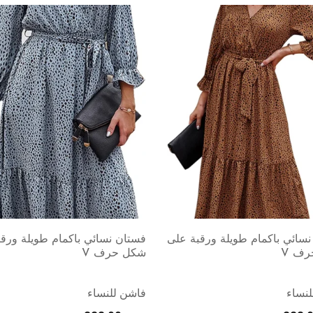
سائي باكمام طويلة ورقبة على
فستان نسائي باكمام طويلة ورق
ف V
شكل حرف V
نساء
فاشن للنساء