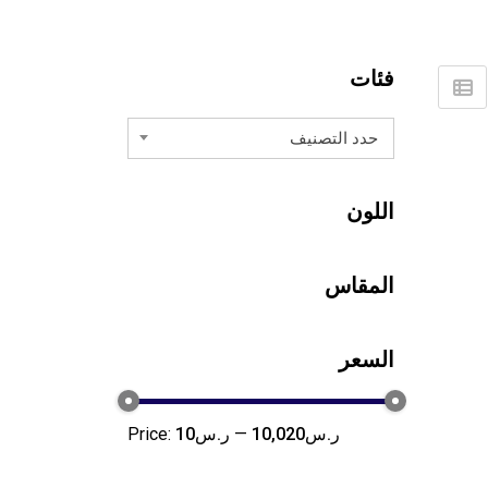
فئات
حدد التصنيف
اللون
المقاس
السعر
ر.س10,020
—
ر.س10
Price: