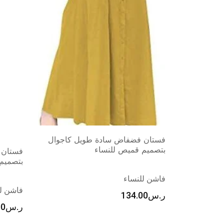
فستان فضفاض سادة طويل كاجوال
بتصميم قميص للنساء
فستان 
بتصميم
فاشن للنساء
فاشن لل
ر.س
134.00
ر.س
00