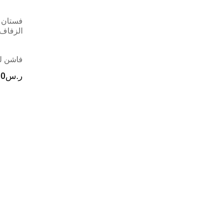
فستان 
الزفاف
فاشن لل
ر.س
00