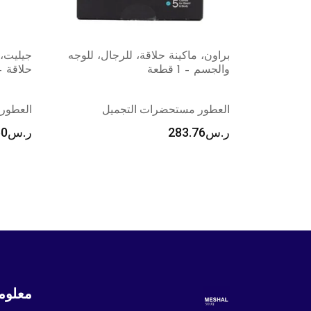
ال، للوجه
جيليت، فيوجن بروجليد باور شفرات
ڤى-كوم
حلاقة – 8 قطع
1 قطعة
يل
العطور مستحضرات التجميل
العطور
ر.س
269.50
ر.س
89
معلوم