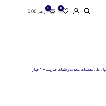
0
0
ر.س
0.00