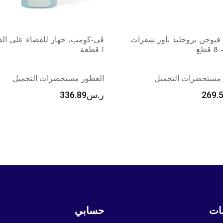
ب، جهاز للقضاء على القمل –
لابيل، كيرلى برو، تعمل على تجعي
الشعر بخمس أشكال مختلفة – 1 جهاز
 مستحضرات التجميل
العطور مستحضرات التجميل
336.
ر.س
513.45
ات
حسابي