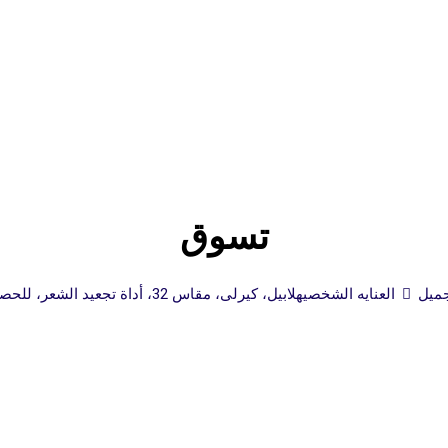
تسوق
ميل
العنايه الشخصيه
لابيل، كيرلى، مقاس 32، أداة تجعيد الشعر، للحصول على تجعيدات محددة وحلقات حلزونية – 1 جهاز