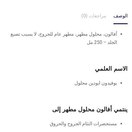
الوصف
مراجعات (0)
أفالون، محلول مطهر، مطهر عام للجروح، لا يسبب تصبغ
الجلد – 250 مل
الاسم العلمي
بوفيدون ايودين محلول
ينتمي أفالون محلول مطهر إلى
مستحضرات التئام الجروح والحروق