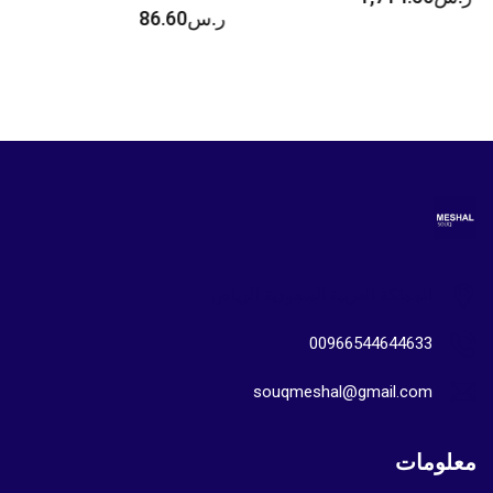
ر.س
86.60
المملكة العربية السعودية الرياض
00966544644633
souqmeshal@gmail.com
معلومات