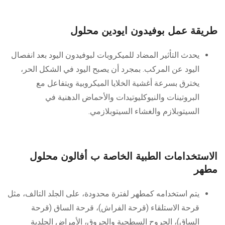
طريقة عمل بوفيدون ايودين محلول
يحدث التأثير المضاد للميكروبات لبوفيدون اليود بعد انفصال
اليود عن المركب. بمجرد أن يصبح اليود في الشكل الحر،
يخترق بسرعة أغشية الخلايا الميكروبية ويتفاعل مع
البروتينات والنيوكليوتيدات والأحماض الدهنية في
السيتوبلازم والغشاء السيتوبلازمي.
الاستخدامات الطبية الخاصة ب أفالون محلول
مطهر
يتم استخدامه كمطهر لفترة محدودة، على الجلد التالف، مثل
قرحة الاستلقاء (قرحة الفراش)، قرحة الساق (قرحة
الساق)، الجروح السطحية والحروق، الأمراض الجلدية