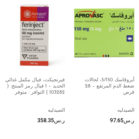
أبروڤاسك 5/150، لحالات
فيرنجيكت، فيال مكمل غذائي
ضغط الدم المرتفع – 28
الحديد – 1 فيال رمز المنتج: (
قرص
103282 ) التوافر : متوفر
الصيدليه
الصيدليه
ر.س
97.65
ر.س
358.35