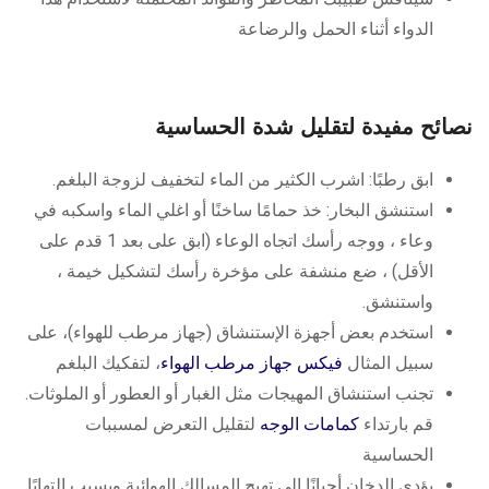
الدواء أثناء الحمل والرضاعة
نصائح مفيدة لتقليل شدة الحساسية
ابق رطبًا: اشرب الكثير من الماء لتخفيف لزوجة البلغم.
استنشق البخار: خذ حمامًا ساخنًا أو اغلي الماء واسكبه في
وعاء ، ووجه رأسك اتجاه الوعاء (ابق على بعد 1 قدم على
الأقل) ، ضع منشفة على مؤخرة رأسك لتشكيل خيمة ،
واستنشق.
استخدم بعض أجهزة الإستنشاق (جهاز مرطب للهواء)، على
سبيل المثال
فيكس جهاز مرطب الهواء
، لتفكيك البلغم
تجنب استنشاق المهيجات مثل الغبار أو العطور أو الملوثات.
قم بارتداء
كمامات الوجه
لتقليل التعرض لمسببات
الحساسية
يؤدي الدخان أحيانًا إلى تهيج المسالك الهوائية ويسبب التهابًا