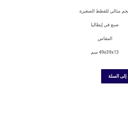
م مثالي للقطط الصغيرة
صنع في إيطاليا
المقاس
49x39x13 سم
إلى السلة