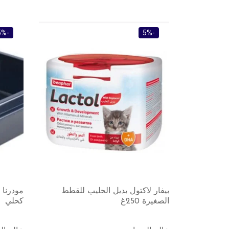
-5%
-5%
بيفار لاكتول بديل الحليب للقطط
مودرنا 
الصغيرة 250غ
كحلي