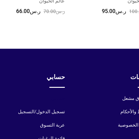
حيوان
عالم الحيوان
ر.س
95.00
ر.س
66.00
100
ر.س
70.00
ات
حسابي
 مشعل
حسابي
والأحكام
تسجيل الدخول/التسجيل
الخصوصية
عربة التسوق
قائمة الرغبات