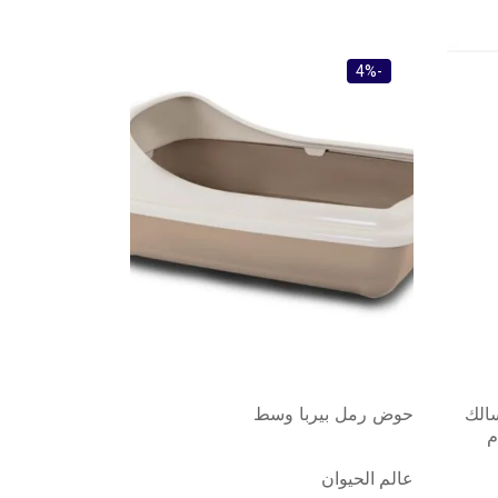
-7%
-4%
سالك
حوض رمل بيربا وسط
فيلين قو بنتو
رمل للقطط، ب
عالم الحيوان