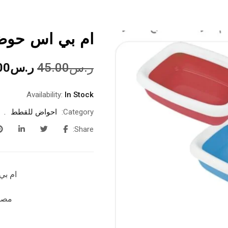
ام بي اس حو
ر.س
45.00
ر.س
00
Availability:
In Stock
Category:
احواض للقطط
Share:
ام ب
مصنو