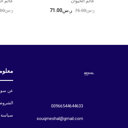
عالم الحيوان
عالم ال
ر.س
71.00
ر.س
75.00
ر.س
.00
معلوم
عن سوق
المملكة العربية السعودية الرياض
الشروط 
00966544644633
سياسة 
souqmeshal@gmail.com