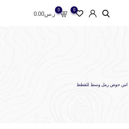
0
0
ر.س
0.00
 اس حوض رمل وسط للقطط