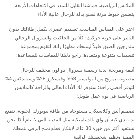
الملابس الرياضية، قماشنا القابل للتمدد في الاتجاهات الأربعة
يتضمن خيوط مرنة لصنع بدلة للرجال عالية الأداء:
اعثر على المقاس المناسب: تصميم عصري يكمل إطلالتك بدون
التأثير على حرية حركتك؛ كلًا من الجاكيت والسروال الرجالي
متدرجين الضيق قليلاً ليمنحك مظهرًا رائعًا لتقوم بمجموعة
تنسيقات متنوعة ومتعددة؛ راجع دليلنا للمقاسات للمساعدة؛
أنيقة ومريحة: بدلة رسمية بسروال ذو لون مختلف للرجال
مصنوعة بمزيج من البوليستر 68% وفيسكوز 28% وسباندكس 4%
لتوفر أقصى راحة؛ ستوفر لك الأداء العالي والراحة كالملابس
الرياضية في يوم عمل طويل؛
تصميم أنيق وكلاسيكي: مستوحاة من طاقة نيويورك الحيوية، تتمتع
بدلة دي كيه أن واي بالديناميكية مثل المدينة التي لا تنام أبدًا؛ نحن
نستفيد أكثر من خبرة 30 عامًا لابتكار قطع تمنح الرقي لنمطك
المميز وتظهر شخصيتك الواثقة: