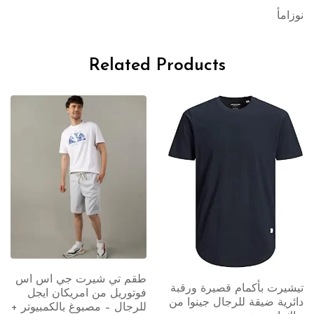
نوزامأ
Related Products
طقم تي شيرت جي اس اس
فستان سهرات كلاسيكي
فوتوريل من امريكان ايجل
صيفي متوسط الطول بأكمام
للرجال – مصبوغ بالكمبيوتر +
قصيرة ومزين بنمط الأزهار