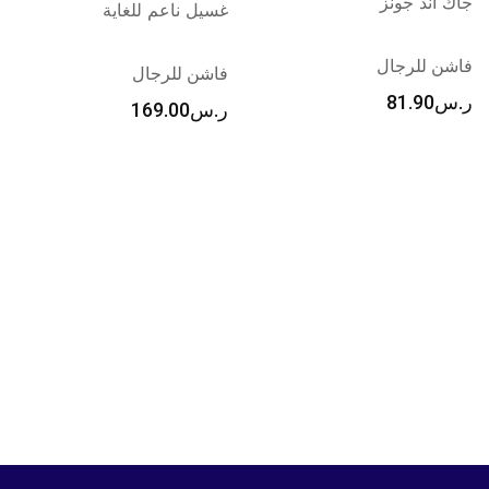
غسيل ناعم للغاية
للنساء
فاشن للرجال
فاشون للنساء
ر.س
169.00
ر.س
132.00