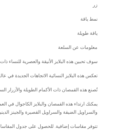
زر
نمط ياقة
ياقة طويلة
معلومات عن السلعة
سوف تحبين هذه البلايز الأنيقة والعصرية للنساء ذات 
تعكس هذه البلايز النسائية الاتجاهات الجديدة في عالم الأزياء النسائية لعام 2021. ستكون هذه البلايز واحدة من م
تُصنع هذه القمصان ذات الأكمام الطويلة والأزرار السفلية من نسيج فسكوز بنسب
يمكنك ارتداء هذه القمصان والبلايز الكاجوال في الع
والسراويل الضيقة والسراويل القصيرة والجينز الديني
تتوفر مقاسات إضافية. للحصول على جدول المقاسات،