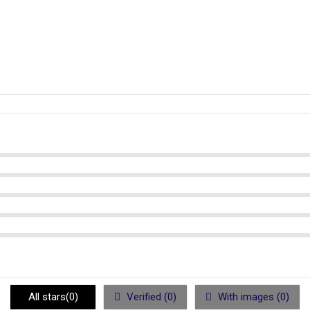
All stars(
0
)
Verified (
0
)
With images (
0
)