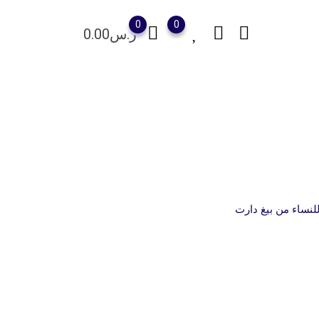
0
0
ر.س
0.00
لنساء من بيغ دارت