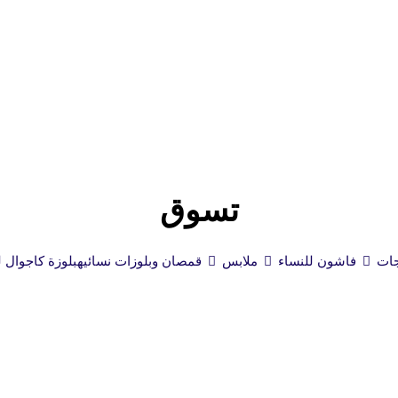
تسوق
جات
فاشون للنساء
ملابس
قمصان وبلوزات نسائيه
بلوزة كاجوال ل