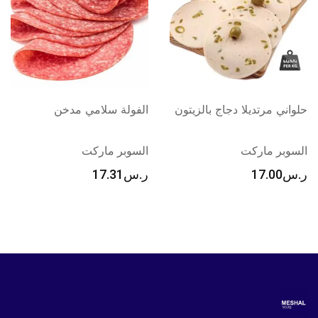
لا دجاج بالزيتون
الفولة سلامي مدخن
حلواني مرتدي
كت
السوبر ماركت
السوبر مار
ر.س
17.31
ر.س
17.00