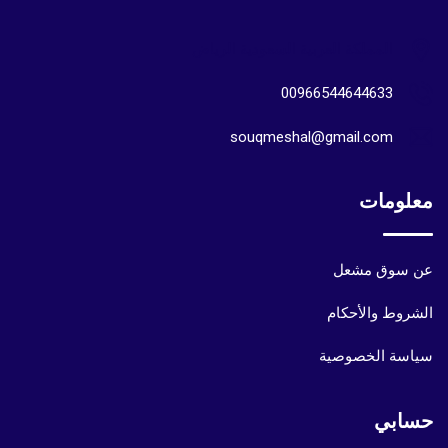
المملكة العربية السعودية الرياض
00966544644633
souqmeshal@gmail.com
معلومات
عن سوق مشعل
الشروط والأحكام
سياسة الخصوصية
حسابي