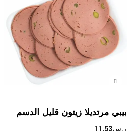
بيبي مرتديلا زيتون قليل الدسم
ر.س
11.53