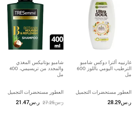
يه ألترا دوكس شامبو
شامبو بوتانيكس المغذي
هيربل
الترطيب اليومي باللوز 600
والمجدد من تريسيمي، 400
منعم 
مل
الهند، 360 م
ر مستحضرات التجميل
العطور مستحضرات التجميل
العطو
28.29
ر.س
21.47
ر.س
27.25