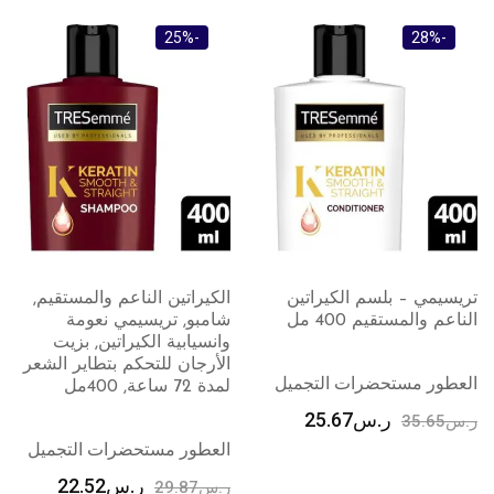
-25%
-28%
تريسيمي – بلسم الكيراتين
الكيراتين الناعم والمستقيم,
الناعم والمستقيم 400 مل
شامبو, تريسيمي نعومة
وانسيابية الكيراتين, بزيت
الأرجان للتحكم بتطاير الشعر
العطور مستحضرات التجميل
لمدة 72 ساعة, 400مل
ر.س
25.67
ر.س
35.65
العطور مستحضرات التجميل
ر.س
22.52
ر.س
29.87