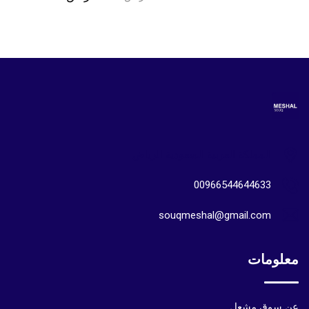
المملكة العربية السعودية الرياض
00966544644633
souqmeshal@gmail.com
معلومات
عن سوق مشعل