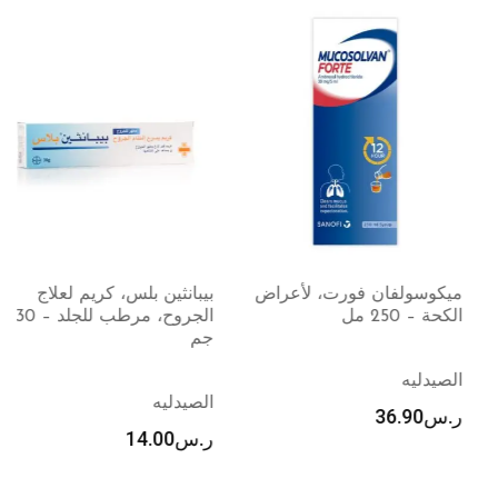
ميكوسولفان فورت، لأعراض
بيبانثين بلس، كريم لعلاج
الكحة – 250 مل
الجروح، مرطب للجلد – 30
جم
الصيدليه
الصيدليه
ر.س
36.90
ر.س
14.00