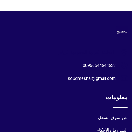
المملكة العربية السعودية الرياض
00966544644633
souqmeshal@gmail.com
معلومات
عن سوق مشعل
الشروط والأحكام