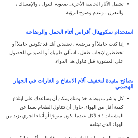
تشمل الآثار الجانبية الأخرى: صعوبة التبول ، والإمساك ،
والتعرق ، وعدم وضوح الرؤية.
استخدام سكوبينال أقراص أثناء الحمل والرضاعة
إذا كنت حاملاً أو مرضعة ، تعتقدين أنك قد تكونين حاملاً أو
تخططين لإنجاب طفل ، اسألي طبيبك أو الصيدلي للحصول
على المشورة قبل تناول هذا الدواء.
نصائح مفيدة لتخفيف آلام الانتفاخ و الغازات في الجهاز
الهضمي
كل واشرب ببطء، خذ وقتك يمكن أن يساعدك على ابتلاع
كمية أقل من الهواء. حاول أن تتناول الطعام بعيدا عن
المشتتات ؛ فالأكل عندما تكون متوترًا أو أثناء الجري يزيد من
الهواء الذي تبتلعه.
تجنب المشروبات الغازية، تزيد من غاز ثاني أكسيد الكربون.