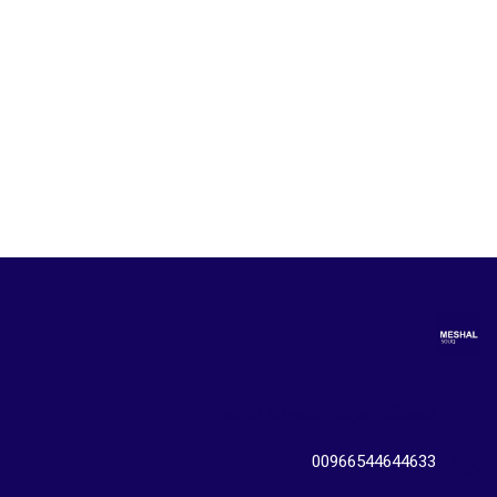
تي شيرت بولو انلت للنساء
من اميريكان ايجل
فاشون للنساء
ر.س
39.00
المملكة العربية السعودية الرياض
00966544644633