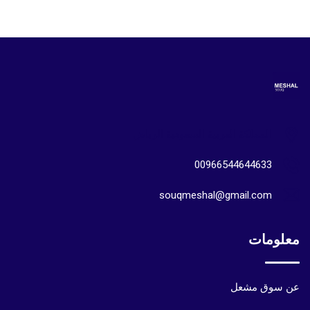
المملكة العربية السعودية الرياض
00966544644633
souqmeshal@gmail.com
معلومات
عن سوق مشعل