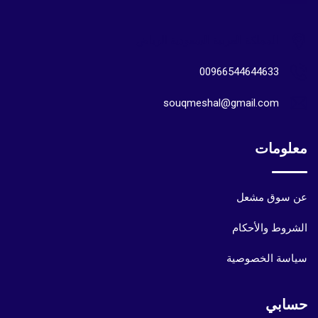
المملكة العربية السعودية الرياض
00966544644633
souqmeshal@gmail.com
معلومات
عن سوق مشعل
الشروط والأحكام
سياسة الخصوصية
حسابي