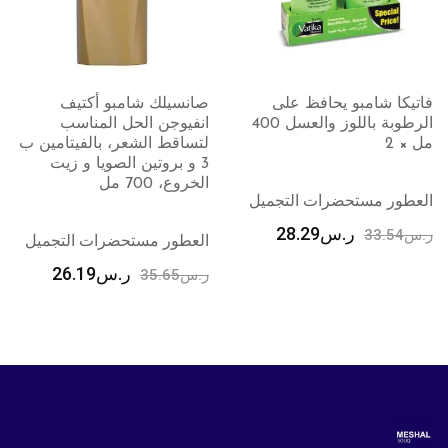
ا شامبو يحافظ على
صانسيلك شامبو أكتيف
هيربل
الرطوبة باللوز والعسل 400
انفيوجن الحل المناسب
منعم 
لتساقط الشعر، بالفيتامين ب
الهند، 360 م
3 و بروتين الصويا و زيت
الخروع، 700 مل
ر مستحضرات التجميل
العطو
ر.س
28.29
33.5
العطور مستحضرات التجميل
ر.س
26.19
ر.س
35.65