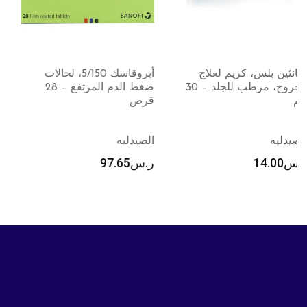
أبروڤاسك 5/150، لحالات
فيرنجيكت، فيال مكمل غذائي
ضغط الدم المرتفع – 28
الحديد – 1 فيال رمز المنتج: (
قرص
103282 ) التوافر : متوفر
الصيدليه
الصيدليه
ر.س
97.65
ر.س
358.35
المملكة العربية السعودية الرياض