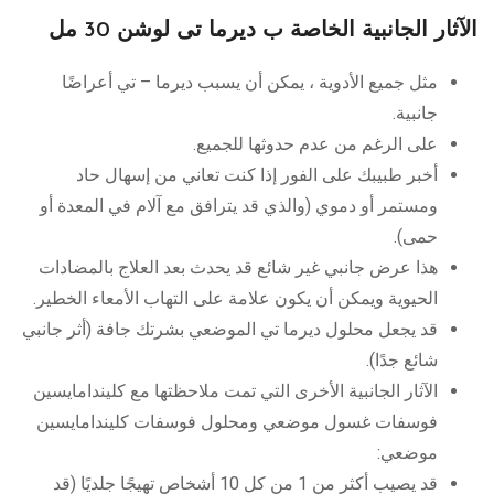
الآثار الجانبية الخاصة ب ديرما تى لوشن 30 مل
مثل جميع الأدوية ، يمكن أن يسبب ديرما – تي أعراضًا
جانبية.
على الرغم من عدم حدوثها للجميع.
أخبر طبيبك على الفور إذا كنت تعاني من إسهال حاد
ومستمر أو دموي (والذي قد يترافق مع آلام في المعدة أو
حمى).
هذا عرض جانبي غير شائع قد يحدث بعد العلاج بالمضادات
الحيوية ويمكن أن يكون علامة على التهاب الأمعاء الخطير.
قد يجعل محلول ديرما تي الموضعي بشرتك جافة (أثر جانبي
شائع جدًا).
الآثار الجانبية الأخرى التي تمت ملاحظتها مع كليندامايسين
فوسفات غسول موضعي ومحلول فوسفات كليندامايسين
موضعي:
قد يصيب أكثر من 1 من كل 10 أشخاص تهيجًا جلديًا (قد