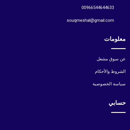
00966544644633
souqmeshal@gmail.com
معلومات
عن سوق مشعل
الشروط والأحكام
سياسة الخصوصية
حسابي
حسابي