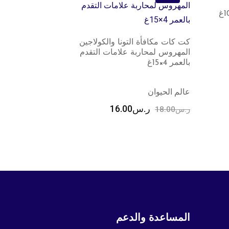
حوض رمل بير
عالم الحيوان
كت كات مكافأة التونا والكولاجين
المهروس لمحاربة علامات التقدم
ر
ر.س
37.00
بالعمر 4×15غ
عالم الحيوان
ر.س
16.00
ر.س
18.00
المساعدة والدعم