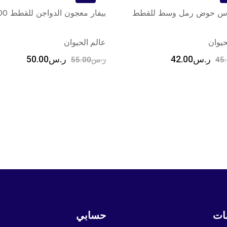
اس حوض رمل وسط للقطط
بيفار معجون الدواجن للقطط 100غ
حيوان
عالم الحيوان
ر.س
42.00
ر.س
50.00
45
ر.س
55.00
ات
حسابي