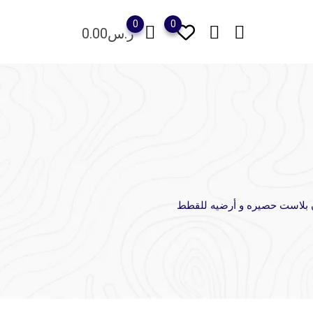
0
0
ر.س
0.00
 بلاست حصيره و أرضيه للقطط