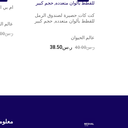
ام بي 
كت كات حصيرة لصندوق الرمل
للقطط بألوان متعدده, حجم كبير
عالم ال
ر.س
.00
عالم الحيوان
ر.س
38.50
ر.س
40.00
معلوم