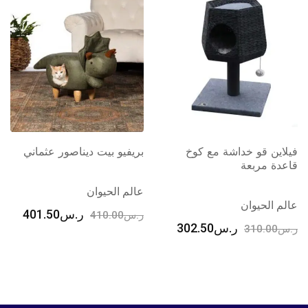
مع كوخ
بريفيو بيت ديناصور عثماني
بريفيو بيت كوزي 
رمادي جليدي
عالم الحيوان
عالم الحيوان
ر.س
401.50
ر.س
410.00
302.50
ر.س
ر.س
140.00