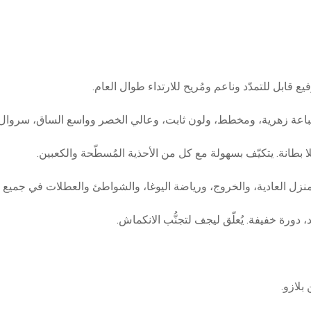
وطباعة زهرية، ومخطط، ولون ثابت، وعالي الخصر وواسع الساق، سروال ك
بطانة. يتكيّف بسهولة مع كل من الأحذية المُسطّحة والكعبين.
منزل العادية، والخروج، ورياضة اليوغا، والشواطئ والعطلات في جميع 
، دورة خفيفة. يُعلّق ليجف لتجنُّب الانكماش.
لازو.