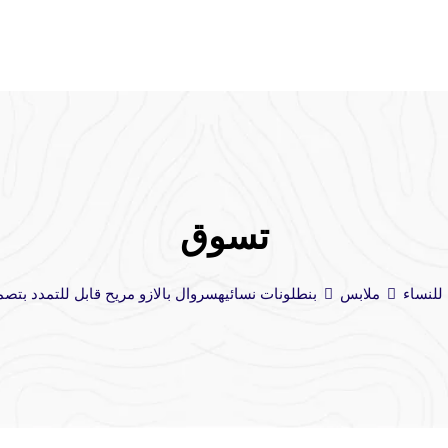
تسوق
للنساء
ملابس
بنطلونات نسائيه
سروال بالازو مريح قابل للتمدد بتص