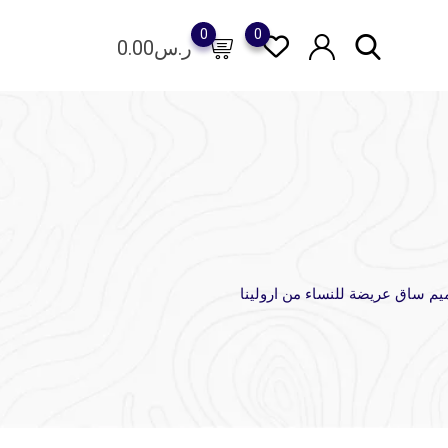
0
0
ر.س
0.00
ميم ساق عريضة للنساء من ارولينا