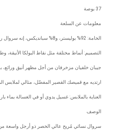
37 بوصة
معلومات عن السلعة
الخامة: 92% بوليستر، و8% سبانديكس، إنه سروال رفيع قابل للتمدّد وناعم ومُريح للارتداء طوال العام.
التصميم: أنماط مختلفة مثل نقاط البولكا الأنيقة، 
جيبان خلفيان مزخرفان من أجل مظهر أنيق ورائع، بلا 
ارتديه مع قميصك القصير المفضّل، مثالي لملابس ال
العناية بالملابس: غسيل يدوي أو في الغسالة بماء بارد
الوصف
سروال نسائي مُريح عالي الخصر ذو أرجل واسعة من ب