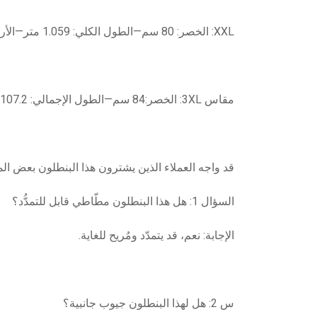
XXL: الخصر: 80 سم—الطول الكلي: 1.059 متر—الأرداف 100 سم
مقاس 3XL: الخصر:84 سم—الطول الإجمالي: 107.2 سم—الورك: 104 سم.
قد واجه العملاء الذين يشترون هذا البنطلون بعض ال
السؤال 1: هل هذا البنطلون مطّاطي قابل للتمدُّد؟
الإجابة: نعم، قد يتمدّد ومُريح للغاية.
س 2: هل لهذا البنطلون جيوب جانبية؟