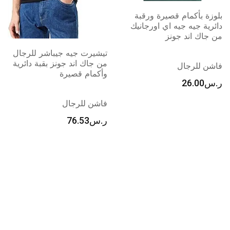
فرويو تي شيرت بولو للرجال
مكون من 3 قطع ماص
للرطوبة، قميص جولف
تيشيرت جيه جيباشر للرجال
رياضي باكمام قصيرة
من جاك اند جونز بقبة دائرية
وأكمام قصيرة
Uncategorized
فاشن للرجال
ر.س
188.00
ر.س
76.53