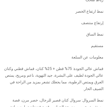
نمط ارتفاع الخصر
إرتفاع منتصف
نمط الساق
مستقيم
معلومات عن السلعة
قماش عالي الجودة: 75% قطن + 25% كتان، قماش قطني وكتان
عالي الجودة لطيف على البشرة، جيد التهوية، ناعم ومريح، يمتص
العرق ويمتص الرطوبة، مما يجعلك تشعر بمزيد من الراحة في
الصيف الحار.
نمط السروال: سروال كتان قصير للرجال، خصر مرن، قصة
مستقيمة، جيوب مزدوجة الجوانب، قصة فضفاضة، لون سادة،