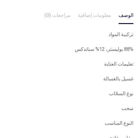
الوصف
معلومات إضافية
مراجعات (0)
تركيبة المواد
88% بوليستر، 12% سباندكس
تعليمات العناية
غسيل بالغسالة
نوع السحّاب
سحب
النوع المناسب
مقاس عادي