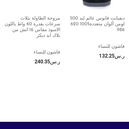
مروحة الطاولة بثلاث
طاولة كيّ قابلة للطي
سرعات بقدرة 60 واط باللون
والتخزين بسهولة من جوزيف
الاسود مقاس 16 انش من
جوزيف، رمادي وأسود
بلاك اند ديكر
فاشون للنساء
فاشون للنساء
ر.س
803.85
ر.س
240.35