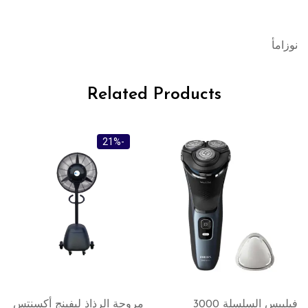
نوزامأ
Related Products
-11%
-21%
مروحة الرذاذ ليفينج أكسنتس
فيليبس مجفف شعر من