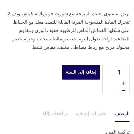
ارتقِ بمستوى لعبتك المريحة مع شورت جو ووك سكيتش ويف 2.
تتحرك المادة المنسوجة المرنة القابلة للتمدد معك مع الحفاظ
على شكلها. القماش الماص للرطوبة خفيف الوزن ومقاوم
للتجاعيد لراحة طوال اليوم. جيب وسائط بسحاب وحزام خصر
محبوك مريح مع رباط مطاطي مغلف. مقاس نشط
إضافة إلى السلة
الوصف
معلومات إضافية
مراجعات (0)
تركيبة المواد