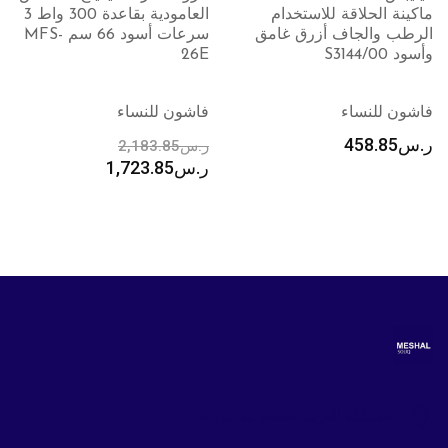
العامودية بقاعدة 300 واط 3
سلسلة 3000 ب 6 سرعات
سرعات أسود 66 سم MFS-
وبتقنية الحماية من الحرارة
26E
مع مشبك بقدرة 2100 واط
وباللون الازرق BHD340/13
فاشون للنساء
فاشون للنساء
ر.س
2,183.85
ر.س
136.85
ر.س
1,723.85
ر.س
152.95
المملكة العربية السعودية الرياض