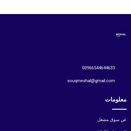
المملكة العربية السعودية الرياض
00966544644633
souqmeshal@gmail.com
معلومات
عن سوق مشعل