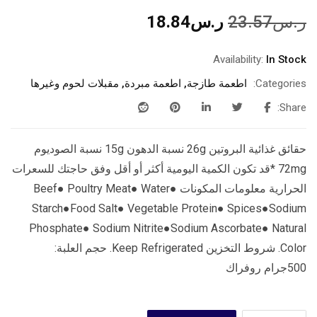
ر.س
23.57
ر.س
18.84
Availability:
In Stock
Categories:
اطعمة طازجة
,
اطعمة مبردة
,
مقبلات لحوم وغيرها
Share:
حقائق غذائية البروتين 26g نسبة الدهون 15g نسبة الصوديوم
72mg *قد تكون الكمية اليومية أكثر أو أقل وفق حاجتك للسعرات
الحرارية معلومات المكونات Beef● Poultry Meat● Water●
Starch●Food Salt● Vegetable Protein● Spices●Sodium
Phosphate● Sodium Nitrite●Sodium Ascorbate● Natural
Color. شروط التخزين Keep Refrigerated. حجم العلبة:
500جرام روفراك