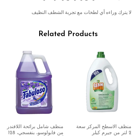
لا يترك وراءه أي لطخات مع تجربة الشطف النظيف
Related Products
ب
ق
نظف الاسطح المركز سعة
منظف شامل برائحة اللافندر
لتر من جيرم كيلر
من فابولوسو، بنفسجي، 128
س