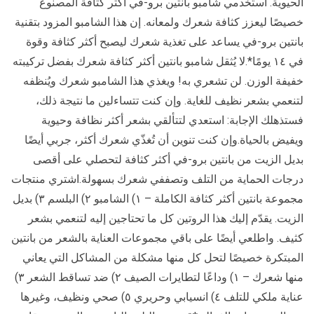
الحيوية. استخدمي شامبو بانتين برو-في أكثر كثافة المصنوع
خصيصًا ليعزز كثافة شعرك ولمعانه. إن هذا الشامبو المزود بتقنية
بانتين برو-في يساعد على تغذية شعرك ليصبح أكثر كثافة وقوة
في ١٤ يومًا*.لا يُثقل شامبو بانتين أكثر كثافة شعرك بفضل تركيبته
خفيفة الوزن. لن تشعري به! ويغذي هذا الشامبو شعرك ويُنظفه
لتنعمي بشعر نظيف للغاية. وإن كنت تتساءلين ما نتيجة ذلك،
فستذهلك الإجابة: استعدي لتتألقي بشعر أكثر نظافة وحيوية
ويفيض بالحياة.وإن كنت تنوين أن تُغذّي شعرك أكثر، جربي أيضًا
بديل الزيت من بانتين برو-في أكثر كثافة لتحصلي على أقصى
درجات الحماية من التلف وتصففي شعرك بسهولة.اشتري منتجات
مجموعة بانتين أكثر كثافة الكاملة – ١) الشامبو ٢) البلسم ٣) بديل
الزيت. يقدّم إليك هذا الروتين كل ما تحتاجين إليه لتنعمي بشعر
كثيف. واطلعي أيضًا على باقي مجموعات العناية بالشعر من بانتين
المبتكرة خصيصًا لتحل كل منها مشكلة من المشاكل التي يعاني
منها شعرك – ١) وداعًا لتطايرات الصيف ٢) ضد تساقط الشعر ٣)
عناية ملكي للتلف ٤) انسيابي وحريري ٥) صحي ونظيف، وغيرها