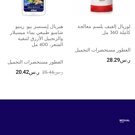
هيربال إيسنسز بيو: رينيو
الفيف شامبو معالجة كاملة 5
شامبو طبيعي بماء ميسيلار
للشعر التالف 600 مل
والزنجبيل الأزرق لتنقية
الشعر، 400 مل
العطور مستحضرات التجميل
ر.س
14.64
ر.س
35.64
العطور مستحضرات التجميل
ر.س
20.42
ر.س
25.46