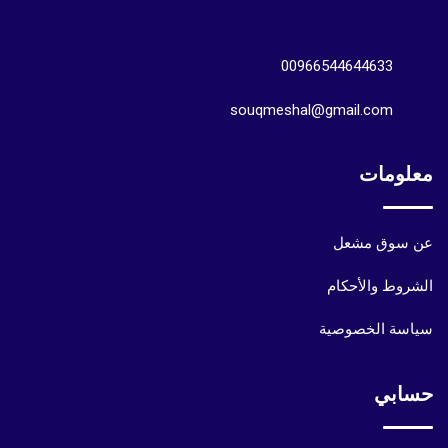
المملكة العربية السعودية الرياض
00966544644633
souqmeshal@gmail.com
معلومات
عن سوق مشعل
الشروط والأحكام
سياسة الخصوصية
حسابي