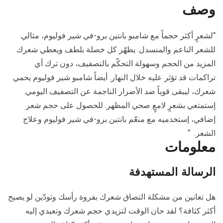
وصف
“لشعرٍ أكثر حجماً مع شامبو بانتين برو-في شير فوليوم، مثالي
للشعر الناعم والمنسدل. يطهّر كل خصلة بلطف ويعطي شعرك
المزيد من الحجم وسهولة التحكّم بالتصفيف، دون ترك أي
تراكمات قد تؤثر عليه خلال النهار. أيضاً شامبو شير فوليوم يحمي
شعرك، ليبقى قوياً ضد الأضرار الناجمة عن التصفيف اليومي.
إستمتعي بشعرٍ لامعٍ صحي المظهر. للحصول على حجم شعر
إضافي، إستخدميه مع منعّم بانتين برو-في شير فوليوم وعلاج
الشعر. “
معلومات
الرسالة المستهدفة
هل تعانين من مشكلة التصاق شعرك بفروة رأسك وتودّين لو يصبح
أكثر كثافة؟ لقد حان الوقت لتزيدي حجم شعرك وتعيدي إليه