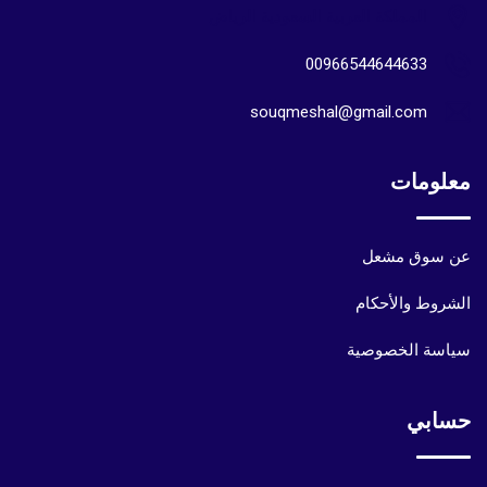
المملكة العربية السعودية الرياض
00966544644633
souqmeshal@gmail.com
معلومات
عن سوق مشعل
الشروط والأحكام
سياسة الخصوصية
حسابي