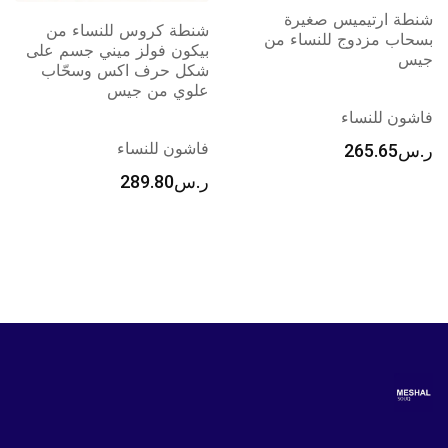
يس صغيرة
شنطة كروس للنساء من
ج للنساء من
بيكون فولز ميني جسم على
شكل حرف اكس وسحّاب
علوي من جيس
شنطة يد كا
اء
بتصميم قبة
فاشون للنساء
2
فاشون للنس
ر.س
289.80
ر.س
82.10