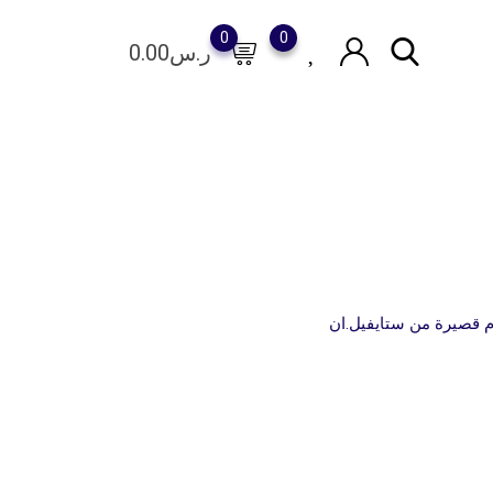
0
0
ر.س
0.00
 قصيرة من ستايفيل.ان