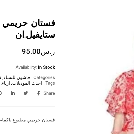
فستان حريمي م
ستايفيل.ان
ر.س
95.00
Availability:
In Stock
Categories:
فاشون للنساء
,
ف
Tags:
احدث الموديلات
,
ازياء
,
Share:
فستان حريمي مطبوع باكمام 