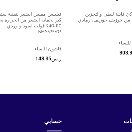
 مملس الشعر بتقنية ستريت
فيليبس السلسلة 3000 
اية الشعر من الحرارة بجهد
للاستخدام الرطب والجاف أزرق
110-240 فولت اسود و وردي
وأسود S3144/00
BHS
فاشون للنساء
للنساء
ر.س
458.85
148.
ات
حسابي