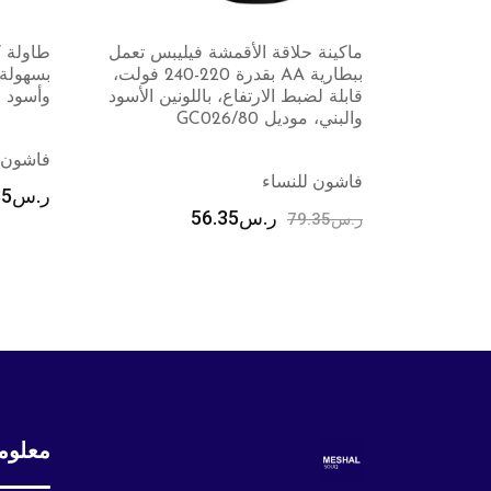
يبس تعمل
طاولة كيّ قابلة للطي والتخزين
فيليبس
ببطارية AA بقدرة 220-240 فولت،
بسهولة من جوزيف جوزيف، رمادي
كير لحم
ين الأسود
وأسود
375/03
فاشون للنساء
فاشون 
ر.س
803.85
ر.س
35
معلوم