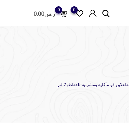
0
0
ر.س
0.00
ط
فلاين قو مأكليه ومشربيه للقطط, 2 لتر