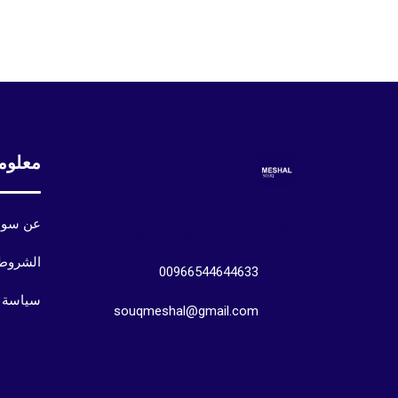
معلوم
عن سوق
المملكة العربية السعودية الرياض
الشروط 
00966544644633
سياسة 
souqmeshal@gmail.com