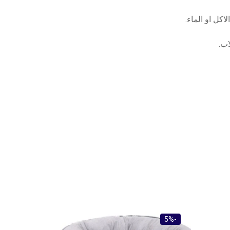
كل او الماء.
اب.
-4%
-5%