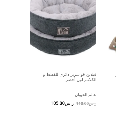
كناين قو حامل و ناقل بلاستيك للقطط
بريفو كوخ ال
و الكلاب , حجم وسط
– ارتفاع 63.5 سم رمادي الداكن
عالم الحيوان
عالم الحيوان
ر.س
71.50
ر.س
75.00
ر.س
200.00