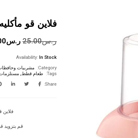
فلاين قو مأكليه 
ر.س
25.00
ر.س
00
Availability:
In Stock
Category:
مشربيات وحافظات
Tags:
طعام قطط
,
مستلزمات
Share:
فلاين قو
قم بتزويد قط