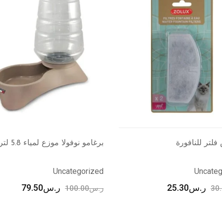
فولا موزع لمياء 5.8 لتر
فيلاين قو سرير دائري للقطط و
الكلاب, لون أخضر
Uncateg
عالم الحيوان
ر.س
79.50
100
ر.س
105.00
ر.س
110.00