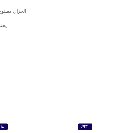
الخزان مصنوع 
يحتو
-21%
-16%