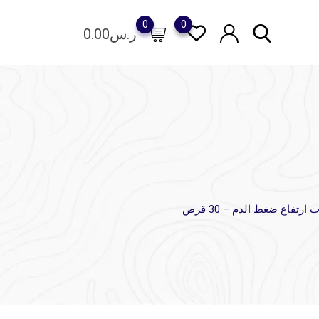
0
0
ر.س
0.00