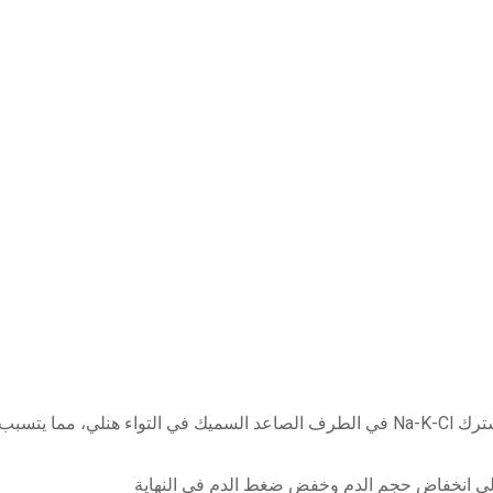
فوروسيميد، يعمل عن طريق تثبيط الناقل المشترك Na-K-Cl في الطرف الصاعد السميك في
ه إلى انخفاض حجم الدم وخفض ضغط الدم في النهاية