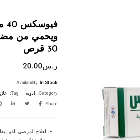
في
ويحمي من مضاع
30 قرص
ر.س
20.00
Availability:
In Stock
Category:
ادويه
Tag:
علاج
Share:
لعلاج المرضى الذين يعا