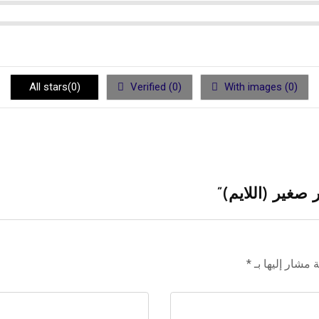
All stars(
0
)
Verified (
0
)
With images (
0
)
 مشار إليها بـ
*