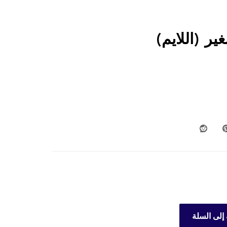
ر (اللايم)
إلى السلة