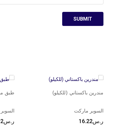
طبق مندرين
طبق من
السوبر ماركت
السوبر
ر.س
14.12
ر.س
12