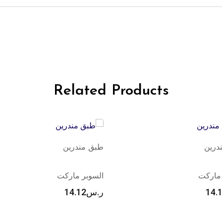
Related Products
درين
كلمنتين إسبانيا (للكيلو)
 ماركت
السوبر ماركت
14.
ر.س
4.70