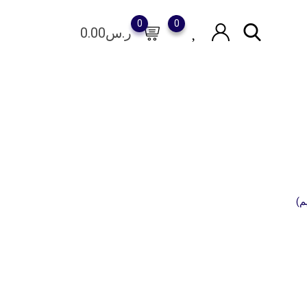
0
0
ر.س
0.00
م)