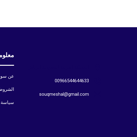
معلوم
المملكة العربية السعودية الرياض
عن سوق
00966544644633
الشروط 
souqmeshal@gmail.com
سياسة 