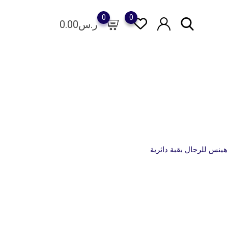
0
0
ر.س
0.00
نس للرجال بقبة دائرية