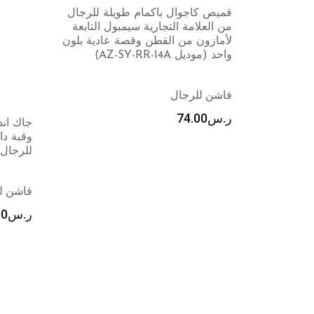
ة للرجال
 التابعة
ادية بلون
بلوزة ب
جاك اند جونز تيشيرت باكمام قصيرة
جيه اي 
وقبة دائرية بدون طوق وقصة ضيقة
للرجال من جيه جيكورب
فاشن ل
فاشن للرجال
ر.س
00
ر.س
93.00