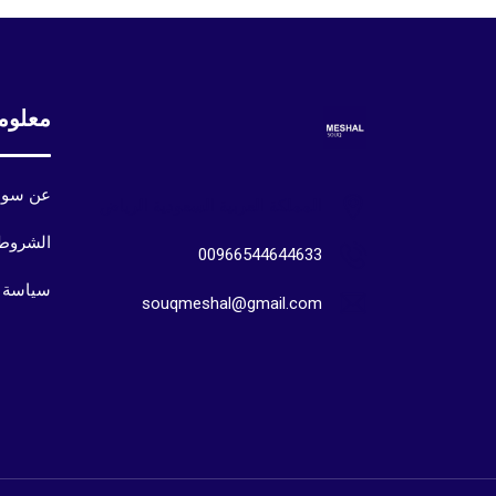
معلوم
عن سوق
المملكة العربية السعودية الرياض
الشروط 
00966544644633
سياسة 
souqmeshal@gmail.com