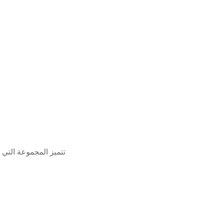
تتميز المجموعة التي تتضمن 3 تي شيرتات بقبة دائرية بدون طوق للرجال من هينز بأنها