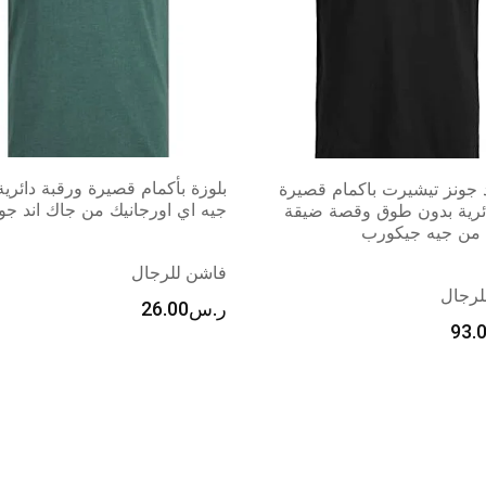
أكمام قصيرة ورقبة دائرية جيه
اورجانيك من جاك اند جونز
فرويو تي شيرت بولو للرجال مك
من 3 قطع ماص للرطوبة، قمي
لرجال
جولف رياضي باكمام قصيرة
26.
Uncategorized
ر.س
188.00