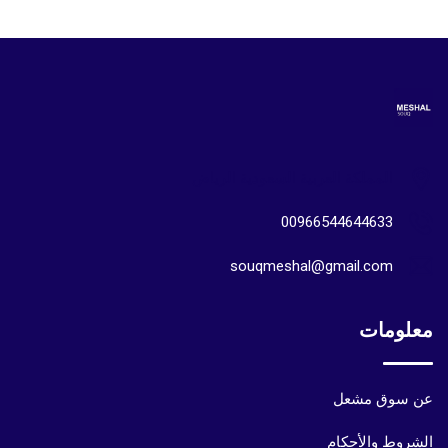
المملكة العربية السعودية الرياض
00966544644633
souqmeshal@gmail.com
معلومات
عن سوق مشعل
الشروط والأحكام