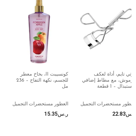
كونسيبت II، بخاخ معطر
براون، ماكينة حلاقة،سيريس
للجسم، نكهة التفاح – 236
9، إصدار محدود – 1 جهاز
مل
العطور مستحضرات التجميل
العطور مستحضرات التجميل
ر.س
1,732.50
ر.س
15.35