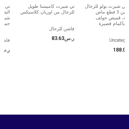
تي شيرت كاميستا طويل
تي شيرت رجالي من ملابس
للرجال من اوربان كلاسيكس
الشارع من رابيد ستريت، تي
شيرت مريح برسومات
جمالية للجنسين
فاشن للرجال
ر.س
83.63
فاشن للرجال
ر.س
129.00