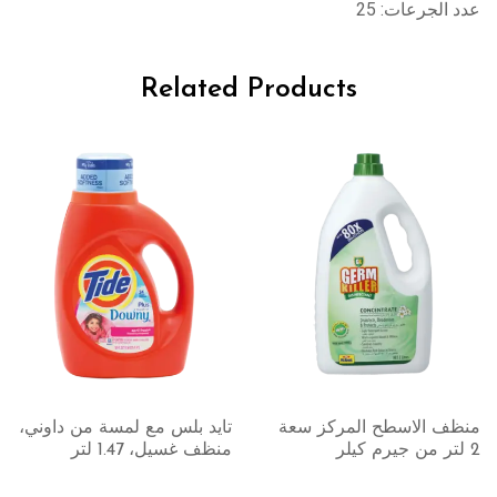
عدد الجرعات: 25
Related Products
كومفرت ناتشورالز منعم
الأقمشة بمحتوى نباتي برائحة
تايد بلس مع لمسة من داوني،
الخيرزان الغنية 1.4 لتر
منظف غسيل، 1.47 لتر
السوبر ماركت