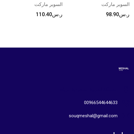
السوبر ماركت
ر.س
36.80
ر.س
110.40
المملكة العربية السعودية الرياض
00966544644633
souqmeshal@gmail.com