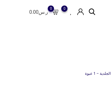
0
0
ر.س
0.00
ية – 1 عبوة