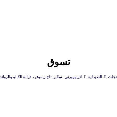
تسوق
تجات
الصيدليه
ادويه
وورتي، سكين تاج ريموفر، لإزالة الكالو والزوائد الجلد