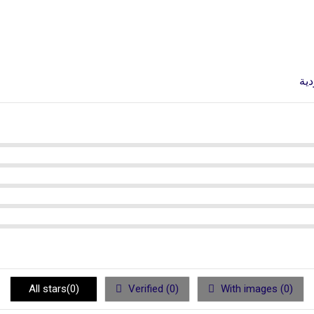
دية
All stars(
0
)
Verified (
0
)
With images (
0
)