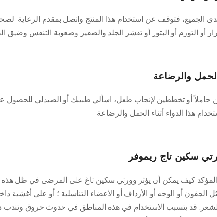
لدى الجميع، فتوقف عن استخدام هذا المنتج واتصل بمقدم الرعاية الصح
ر أو التورم أو البثور أو تقشر الجلد والصفير وصعوبة التنفس وضيق ال
الحمل والرضاعة
نين حاملاً أو تخططين لإنجاب طفل، اسألي طبيبك أو الصيدلي للحصول على
خدام هذا الدواء أثناء الحمل والرضاعة
ورتي سكين تاج ريموفر
ر المؤكد كيف يمكن أن يؤثر وورتي سكين تاغ على المرضى في ظل هذه
 الجفون أو الوجه أو الأرداف أو الأعضاء التناسلية ؛ أو على أغشية داخ
ا الشعر. قد يتسبب الاستخدام في هذه المناطق في حدوث حروق وتندب دائ