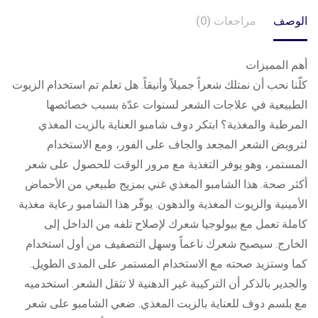
الوصف
مراجعات (0)
أهم المميزات
كلّنا نحب أن نمتلك شعراً جميلاً وأنيقاً. هل تعلم تم استخدام الزيوت
الطبيعية في علاجات الشعر لسنوات عدّة بسبب خصائصها
المرطبة والمغذية؟ ابتكر دوف شامبو العناية بالزيت المغذي
لترويض الشعر المجعد والجاف على الفور، ومع الاستخدام
المستمر، وهو يوفر التغذية مع مرور الوقت للحصول على شعر
أكثر صحة. هذا الشامبو المغذي غني بمزيج طبيعي من الأحماض
الأمينية والزيوت المغذية والدهون. يوفّر هذا الشامبو رعاية مغذية
كاملة تعمل مع بيولوجيا شعرك لإصلاح تلفه من الداخل إلى
الخارج. سيصبح شعرك ناعماً وسهل التصفيف من أول استخدام
كما وستزيد صحته مع الاستخدام المستمر على المدى الطويل.
والجدير بالذكر أن التركيبة غير الدهنية لا تثقل الشعر. استخدميه
مع بلسم دوف للعناية بالزيت المغذي. ضعي الشامبو على شعر