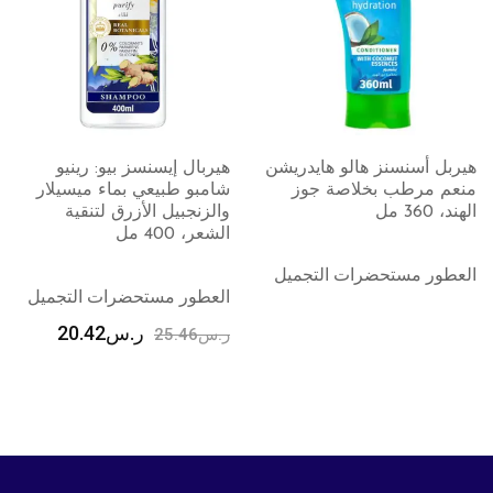
 أسنسنز هالو هايدريشن
هيربال إيسنسز بيو: رينيو
غارني
مرطب بخلاصة جوز
شامبو طبيعي بماء ميسيلار
ل
والزنجبيل الأزرق لتنقية
مل
الشعر، 400 مل
ر مستحضرات التجميل
العطو
العطور مستحضرات التجميل
ر.س
2
ر.س
20.42
ر.س
25.46