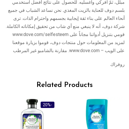
مبلل، ثمّ افركي واغسليه. للحصول على نتائج أفضل استخدمي
بلسم دوف للعناية بالزيت المغذي. نحن نساعد الشباب في جميع
أنحاء العالم على بناء ثقة إيجابية بجسمهم واحترام الذات. ترى
شركة دوف، أنه لا ينبغي منع أي شاب من تحقيق إمكاناته الكاملة.
قومي بتنزيل أدواتنا مجاناً على www.dove.com/selfesteem
لمزيد من المعلومات حول منتجات دوف، قوموا بزيارة موقعنا
على الويب – www.dove.com. مقارنة بالشامبو غير المرطب
روفراك
Related Products
-56%
-20%